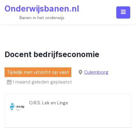
Skip
Onderwijsbanen.nl
to
content
Banen in het onderwijs
Docent bedrijfseconomie
Tijdelijk met uitzicht op vast
Culemborg
1 maand geleden geplaatst
O.R.S. Lek en Linge