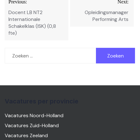
Previous:
Next:
navigatie
Docent LB NT2
Opleidingsmanager
Internationale
Performing Arts
Schakelklas (ISK) (0,8
fte)
Zoeken
naar:
Vacatures per provincie
Vacatures Noord-Holland
Vacatures Zuid-Holland
Vacatures Zeeland