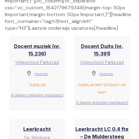
!important;}”][vc_column][vc_separator
css=”.vc_custom_1642179679348{margin-top: 50px
!important;margin-bottom: 50px !important;}”][headline
font_container=”tag:h3|text_align:left”
type=”H3″]Laatste onderwijs vacatures[/headline]
Docent muziek (nr.
Docent Duits (nr.
15.236)
15.391)
Vrijeschool Parkstad
Vrijeschool Parkstad
Heerlen
Heerlen
TIJDELIJK
TIJDELIJK MET UITZICHT OP
VAST
4 dagen geleden geplaatst
4 dagen geleden geplaatst
Leerkracht
Leerkracht LC 0.4 fte
– De Muldersteeg
De Wijnberg