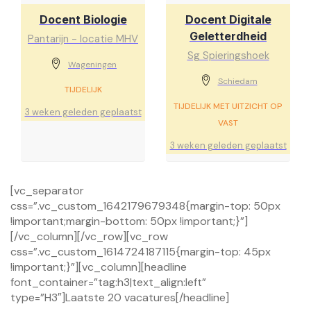
Docent Biologie
Docent Digitale
Geletterdheid
Pantarijn - locatie MHV
Sg Spieringshoek
Wageningen
Schiedam
TIJDELIJK
TIJDELIJK MET UITZICHT OP
3 weken geleden geplaatst
VAST
3 weken geleden geplaatst
[vc_separator
css=”.vc_custom_1642179679348{margin-top: 50px
!important;margin-bottom: 50px !important;}”]
[/vc_column][/vc_row][vc_row
css=”.vc_custom_1614724187115{margin-top: 45px
!important;}”][vc_column][headline
font_container=”tag:h3|text_align:left”
type=”H3″]Laatste 20 vacatures[/headline]