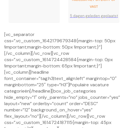
VAST
5 dagen geleden geplaatst
[vc_separator
css=”.vc_custom_1642179679348{margin-top: 50px
!important;margin-bottom: 50px !important;}”]
[/vc_column][/vc_row][vc_row
css=”.vc_custom_1614724428584{margin-top: 0px
!important;margin-bottom: 65px !important;}”]
[vc_column][headline
font_container=”tag:h3|text_align:left” margintop=”0″
marginbottom=”25″ type=”H3″]Populaire vacature
categorieën[/headline][box_job_categories
hide_empty=”1″ only_parents=”no” jobs_counter=”yes”
layout=”new” orderby=”count” order=”DESC”
number=”12″ background_on_hover=”yes”
flex_layout=”no”][/vc_column][/vc_row][vc_row
css=”.vc_custom_1614724187115{margin-top: 45px