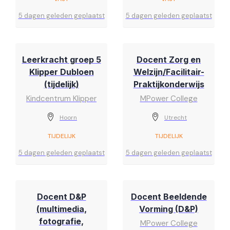
5 dagen geleden geplaatst
5 dagen geleden geplaatst
Leerkracht groep 5
Docent Zorg en
Klipper Dubloen
Welzijn/Facilitair-
(tijdelijk)
Praktijkonderwijs
Kindcentrum Klipper
MPower College
Hoorn
Utrecht
TIJDELIJK
TIJDELIJK
5 dagen geleden geplaatst
5 dagen geleden geplaatst
Docent D&P
Docent Beeldende
(multimedia,
Vorming (D&P)
fotografie,
MPower College