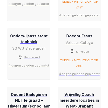
TIJDELIJK MET UITZICHT OP
4 dagen geleden geplaatst
VAST
4 dagen geleden geplaatst
Onderwijsassistent
Docent Frans
techniek
Vellesan College
SG W.J. Bladergroen
IJmuiden
Purmerend
TIJDELIJK MET UITZICHT OP
4 dagen geleden geplaatst
VAST
4 dagen geleden geplaatst
Docent Biologie en
Vrijwillig Coach
NLT 1e graad –
meerdere locaties in
Hilversum (schooljaar
West-Brabant