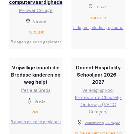
computervaardigheden)
Utrecht
MPower College
TIJDELIJK
Utrecht
5 dagen geleden geplaatst
TIJDELIJK
5 dagen geleden geplaatst
Vrijwillige coach die
Docent Hospitality
Bredase kinderen op
Schooljaar 2026 –
weg helpt
2027
Petje af Breda
Vereniging voor
Protestants Christelijk
Breda
Onderwijs (VPCO
Curaçao)
VAST
5 dagen geleden geplaatst
Willemstad, Curaçao
TIJDELIJK MET UITZICHT OP