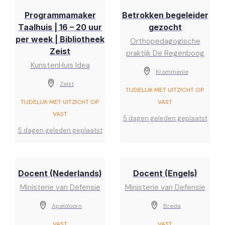
Programmamaker
Betrokken begeleider
Taalhuis | 16 – 20 uur
gezocht
per week | Bibliotheek
Orthopedagogische
Zeist
praktijk De Regenboog
KunstenHuis Idea
Krommenie
Zeist
TIJDELIJK MET UITZICHT OP
TIJDELIJK MET UITZICHT OP
VAST
VAST
5 dagen geleden geplaatst
5 dagen geleden geplaatst
Docent (Nederlands)
Docent (Engels)
Ministerie van Defensie
Ministerie van Defensie
Apeldoorn
Breda
VAST
VAST