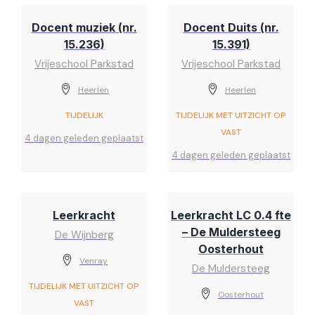
Docent muziek (nr.
Docent Duits (nr.
15.236)
15.391)
Vrijeschool Parkstad
Vrijeschool Parkstad
Heerlen
Heerlen
TIJDELIJK
TIJDELIJK MET UITZICHT OP
VAST
4 dagen geleden geplaatst
4 dagen geleden geplaatst
Leerkracht
Leerkracht LC 0.4 fte
– De Muldersteeg
De Wijnberg
Oosterhout
Venray
De Muldersteeg
TIJDELIJK MET UITZICHT OP
Oosterhout
VAST