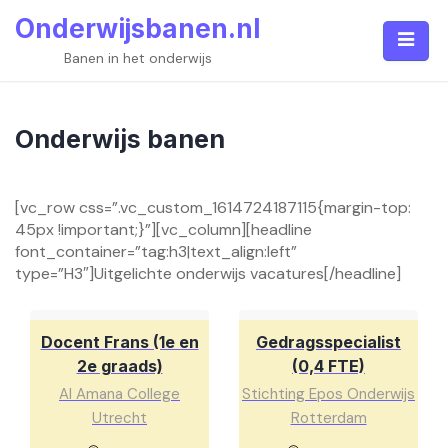
Skip
Onderwijsbanen.nl
to
content
Banen in het onderwijs
Onderwijs banen
[vc_row css=”.vc_custom_1614724187115{margin-top:
45px !important;}”][vc_column][headline
font_container=”tag:h3|text_align:left”
type=”H3″]Uitgelichte onderwijs vacatures[/headline]
Docent Frans (1e en
Gedragsspecialist
2e graads)
(0,4 FTE)
Al Amana College
Stichting Epos Onderwijs
Utrecht
Rotterdam