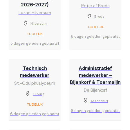
2026-2027)
Petje af Breda
Luzac Hilversum
Breda
Hilversum
TIJDELIJK
TIJDELIJK
6 dagen geleden geplaatst
5 dagen geleden geplaatst
Technisch
Administratief
medewerker
medewerker –
Bijenkorf & Toermalijn
St.-Odulphuslyceum
De Bijenkorf
Tilburg
Assendelft
TIJDELIJK
6 dagen geleden geplaatst
6 dagen geleden geplaatst