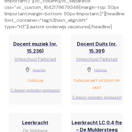
!important;}”][vc_column][vc_separator
css=”.vc_custom_1642179679348{margin-top: 50px
!important;margin-bottom: 50px !important;}”][headline
font_container=”tag:h3|text_align:left”
type=”H3″]Laatste onderwijs vacatures[/headline]
Docent muziek (nr.
Docent Duits (nr.
15.236)
15.391)
Vrijeschool Parkstad
Vrijeschool Parkstad
Heerlen
Heerlen
TIJDELIJK
TIJDELIJK MET UITZICHT OP
VAST
5 dagen geleden geplaatst
5 dagen geleden geplaatst
Leerkracht
Leerkracht LC 0.4 fte
– De Muldersteeg
De Wijnberg