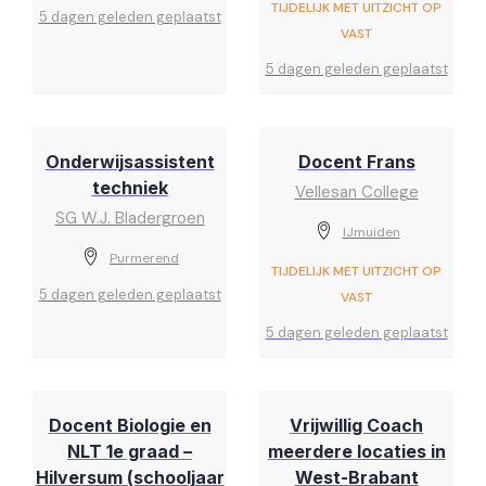
TIJDELIJK MET UITZICHT OP
5 dagen geleden geplaatst
VAST
5 dagen geleden geplaatst
Onderwijsassistent
Docent Frans
techniek
Vellesan College
SG W.J. Bladergroen
IJmuiden
Purmerend
TIJDELIJK MET UITZICHT OP
5 dagen geleden geplaatst
VAST
5 dagen geleden geplaatst
Docent Biologie en
Vrijwillig Coach
NLT 1e graad –
meerdere locaties in
Hilversum (schooljaar
West-Brabant