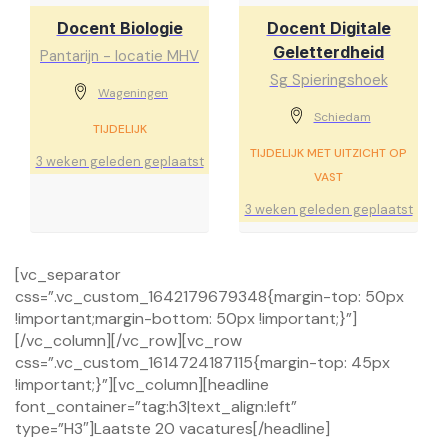
Docent Biologie
Docent Digitale
Geletterdheid
Pantarijn - locatie MHV
Sg Spieringshoek
Wageningen
Schiedam
TIJDELIJK
TIJDELIJK MET UITZICHT OP
3 weken geleden geplaatst
VAST
3 weken geleden geplaatst
[vc_separator
css=”.vc_custom_1642179679348{margin-top: 50px
!important;margin-bottom: 50px !important;}”]
[/vc_column][/vc_row][vc_row
css=”.vc_custom_1614724187115{margin-top: 45px
!important;}”][vc_column][headline
font_container=”tag:h3|text_align:left”
type=”H3″]Laatste 20 vacatures[/headline]