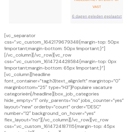
VAST
6 dagen geleden geplaatst
[vc_separator
css=”.vc_custom_1642179679348{margin-top: 50px
!important;margin-bottom: 50px !important;}”]
[/vc_column][/vc_row][vc_row
css=”.vc_custom_1614724428584{margin-top: 0px
!important;margin-bottom: 65px !important;}”]
[vc_column][headline
font_container=”tag:h3|text_align:left” margintop=”0″
marginbottom=”25″ type=”H3″]Populaire vacature
categorieën[/headline][box_job_categories
hide_empty=”1″ only_parents=”no” jobs_counter=”yes”
layout=”new” orderby=”count” order=”DESC”
number=”12″ background_on_hover=”yes”
flex_layout=”no”][/vc_column][/vc_row][vc_row
css=”.vc_custom_1614724187115{margin-top: 45px