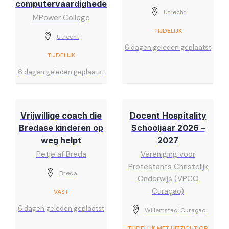
computervaardigheden)
Utrecht
MPower College
TIJDELIJK
Utrecht
6 dagen geleden geplaatst
TIJDELIJK
6 dagen geleden geplaatst
Vrijwillige coach die
Docent Hospitality
Bredase kinderen op
Schooljaar 2026 –
weg helpt
2027
Petje af Breda
Vereniging voor
Protestants Christelijk
Breda
Onderwijs (VPCO
Curaçao)
VAST
6 dagen geleden geplaatst
Willemstad, Curaçao
TIJDELIJK MET UITZICHT OP