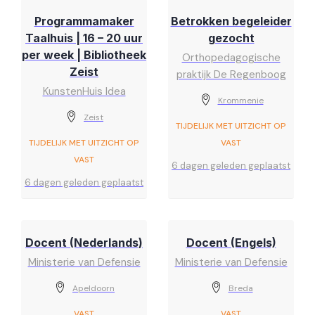
Programmamaker
Betrokken begeleider
Taalhuis | 16 – 20 uur
gezocht
per week | Bibliotheek
Orthopedagogische
Zeist
praktijk De Regenboog
KunstenHuis Idea
Krommenie
Zeist
TIJDELIJK MET UITZICHT OP
TIJDELIJK MET UITZICHT OP
VAST
VAST
6 dagen geleden geplaatst
6 dagen geleden geplaatst
Docent (Nederlands)
Docent (Engels)
Ministerie van Defensie
Ministerie van Defensie
Apeldoorn
Breda
VAST
VAST