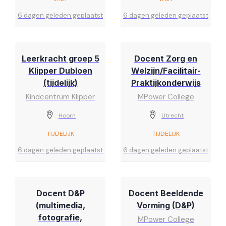
6 dagen geleden geplaatst
6 dagen geleden geplaatst
Leerkracht groep 5
Docent Zorg en
Klipper Dubloen
Welzijn/Facilitair-
(tijdelijk)
Praktijkonderwijs
Kindcentrum Klipper
MPower College
Hoorn
Utrecht
TIJDELIJK
TIJDELIJK
6 dagen geleden geplaatst
6 dagen geleden geplaatst
Docent D&P
Docent Beeldende
(multimedia,
Vorming (D&P)
fotografie,
MPower College