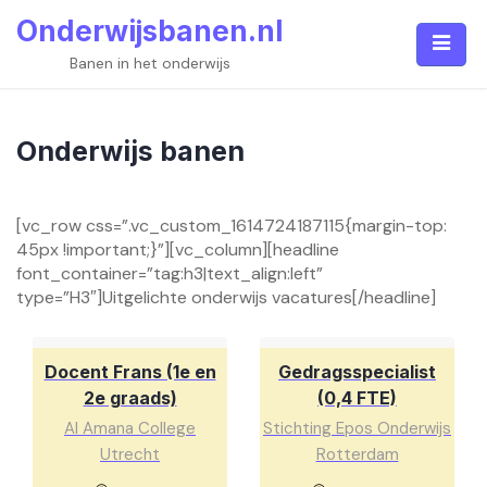
Skip
Onderwijsbanen.nl
to
content
Banen in het onderwijs
Onderwijs banen
[vc_row css=”.vc_custom_1614724187115{margin-top:
45px !important;}”][vc_column][headline
font_container=”tag:h3|text_align:left”
type=”H3″]Uitgelichte onderwijs vacatures[/headline]
Docent Frans (1e en
Gedragsspecialist
2e graads)
(0,4 FTE)
Al Amana College
Stichting Epos Onderwijs
Utrecht
Rotterdam