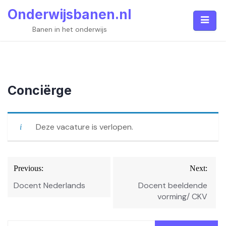
Skip
Onderwijsbanen.nl
to
content
Banen in het onderwijs
Conciërge
Deze vacature is verlopen.
Bericht
Previous:
Next:
navigatie
Docent Nederlands
Docent beeldende
vorming/ CKV
Zoeken