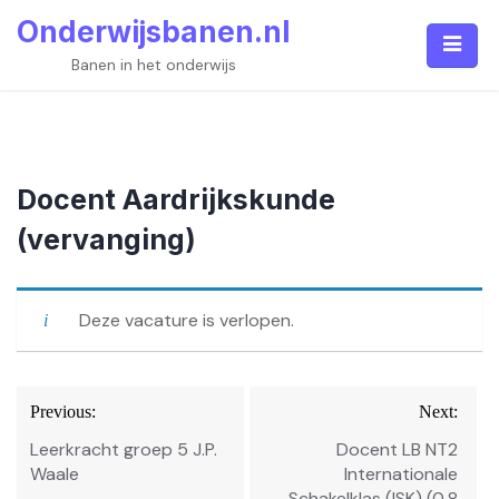
Skip
Onderwijsbanen.nl
to
content
Banen in het onderwijs
Docent Aardrijkskunde
(vervanging)
Deze vacature is verlopen.
Bericht
Previous:
Next:
navigatie
Leerkracht groep 5 J.P.
Docent LB NT2
Waale
Internationale
Schakelklas (ISK) (0,8