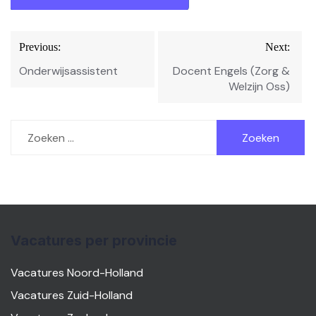
Bericht
Previous:
Next:
navigatie
Onderwijsassistent
Docent Engels (Zorg &
Welzijn Oss)
Zoeken
naar:
Vacatures per provincie
Vacatures Noord-Holland
Vacatures Zuid-Holland