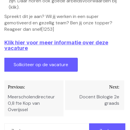
zijn.
Daar horen ook goede arbeidsvoorwaarden bij
(klik)
.
Spreekt dit je aan? Wil jij werken in een super
gemotiveerd en gezellig team? Ben jij onze topper?
Reageer dan snel![1253]
Klik hier voor meer informatie over deze
vacature
Bericht
Previous:
Next:
navigatie
Meerscholendirecteur
Docent Biologie 2e
0,8 fte Kop van
graads
Overijssel
Zoeken