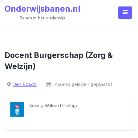
Skip
Onderwijsbanen.nl
to
content
Banen in het onderwijs
Docent Burgerschap (Zorg &
Welzijn)
Den Bosch
1 maand geleden geplaatst
Koning Willem I College