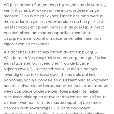
Wil jij als docent Burgerschap bijdragen aan de vorming
van kritische, betrokken en verantwoordelijke jonge
mensen? Dan is dit jouw kans. Binnen het mbo werk je
met studenten die zich voorbereiden op hun plek in de
maatschappij én op een beroep in de praktijk. Jij helpt
hen niet alleen om maatschappelijke thema’s te
begrijpen, maar vooral om deze te vertalen naar hun
eigen leven en toekomst.
Als docent Burgerschap binnen de afdeling Zorg &
Welzijn team Verpleegkunde en Verzorgende geef je les
aan studenten op niveau 3 en 4 op de locatie
Vlijmenseweg ‘s-Hertogenbosch. Je maakt het vak
levendig en betekenisvol door thema’s als politiek,
economie, sociale cohesie en duurzaamheid te koppelen
aan de leefwereld en beroepscontext van studenten. Je
weet complexe onderwerpen toegankelijk te maken,
stimuleert dialoog en activeert studenten om zelf na te
denken over hun rol in de maatschappij. Jij bent meer
dan een kennisoverdrager – je bent ook coach,
gesprekspartner en gids. Je leert studenten niet alleen