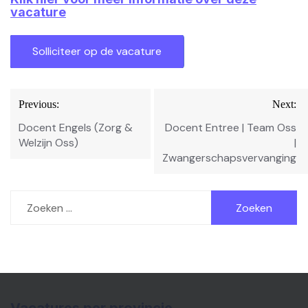
vacature
Bericht
Previous:
Next:
navigatie
Docent Engels (Zorg &
Docent Entree | Team Oss
Welzijn Oss)
|
Zwangerschapsvervanging
Zoeken
naar: