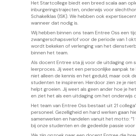
Het Startcollege biedt een breed scala aan opl
inburgeringstrajecten, onderwijs voor slechth
Schakelklas (ISK). We hebben ook expertisecen
wanneer dat nodig is.
Wij hebben binnen ons team Entree Oss een tijd
zwangerschapsverlof voor de periode van 1 okto
wordt bekeken of verlenging van het dienstverba
binnen het team.
Als docent Entree sta jij voor de uitdaging om
leerproces. Jij weet een persoonlijke aanpak te
niet alleen de kennis en het geduld, maar ook 
studenten te inspireren. Hierdoor zien ze je ni
helpt groeien. Jij weet als geen ander hoe je h
en ziet het als een uitdaging om het onderwijs 
Het team van Entree Oss bestaat uit 21 colleg
personeel. Gezelligheid en hard werken gaan hi
samenwerken en handelen vanuit het motto: “1 t
bij onze studenten en de gedeelde passie voor
We zijn opzoek naar een docent Entree die breed