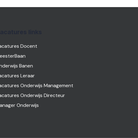
acatures links
acatures Docent
eesterBaan
nderwijs Banen
acatures Leraar
acatures Onderwijs Management
acatures Onderwijs Directeur
anager Onderwijs