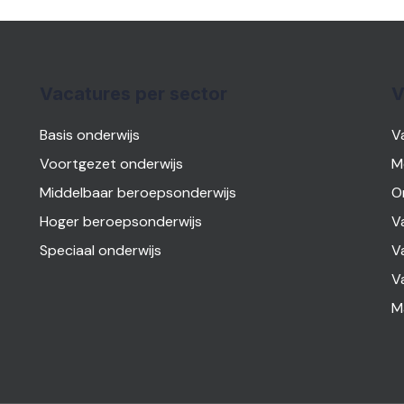
Vacatures per sector
V
Basis onderwijs
V
Voortgezet onderwijs
M
Middelbaar beroepsonderwijs
O
Hoger beroepsonderwijs
V
Speciaal onderwijs
V
V
M