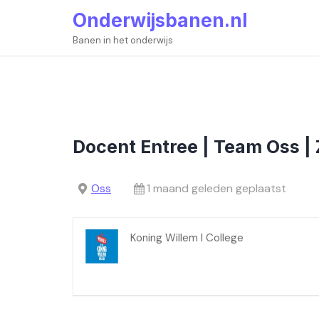
Skip
Onderwijsbanen.nl
to
content
Banen in het onderwijs
Docent Entree | Team Oss 
Oss
1 maand geleden geplaatst
Koning Willem I College