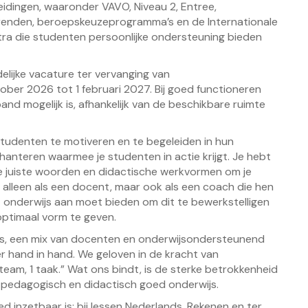
eidingen, waaronder VAVO, Niveau 2, Entree,
orenden, beroepskeuzeprogramma’s en de Internationale
tra die studenten persoonlijke ondersteuning bieden
elijke vacature ter vervanging van
ber 2026 tot 1 februari 2027. Bij goed functioneren
nd mogelijk is, afhankelijk van de beschikbare ruimte
 studenten te motiveren en te begeleiden in hun
 hanteren waarmee je studenten in actie krijgt. Je hebt
de juiste woorden en didactische werkvormen om je
et alleen als een docent, maar ook als een coach die hen
et onderwijs aan moet bieden om dit te bewerkstelligen
optimaal vorm te geven.
a’s, een mix van docenten en onderwijsondersteunend
er hand in hand. We geloven in de kracht van
eam, 1 taak.” Wat ons bindt, is de sterke betrokkenheid
 pedagogisch en didactisch goed onderwijs.
 inzetbaar is; bij lessen Nederlands, Rekenen en ter