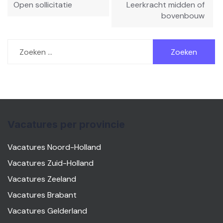
navigatie
Open sollicitatie
Leerkracht midden of
bovenbouw
Zoeken
naar:
Vacatures per provincie
Vacatures Noord-Holland
Vacatures Zuid-Holland
Vacatures Zeeland
Vacatures Brabant
Vacatures Gelderland