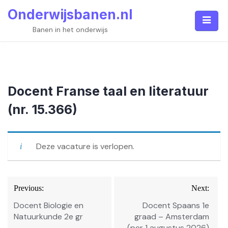
Skip
Onderwijsbanen.nl
to
content
Banen in het onderwijs
Docent Franse taal en literatuur
(nr. 15.366)
Deze vacature is verlopen.
Bericht
Previous:
Next:
navigatie
Docent Biologie en
Docent Spaans 1e
Natuurkunde 2e gr
graad – Amsterdam
(per 1 augustus 2026)