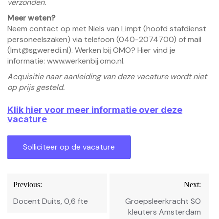
verzonden.
Meer weten?
Neem contact op met Niels van Limpt (hoofd stafdienst
personeelszaken) via telefoon (040-2074700) of mail
(
lmt@sgweredi.nl
). Werken bij OMO? Hier vind je
informatie:
www.werkenbij.omo.nl
.
Acquisitie naar aanleiding van deze vacature wordt niet
op prijs gesteld.
Klik hier voor meer informatie over deze
vacature
Bericht
Previous:
Next:
navigatie
Docent Duits, 0,6 fte
Groepsleerkracht SO
kleuters Amsterdam