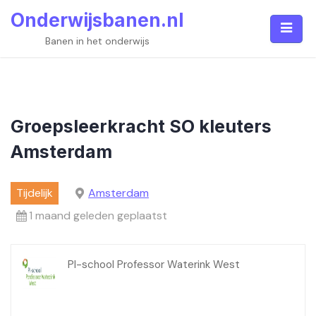
Skip
Onderwijsbanen.nl
to
content
Banen in het onderwijs
Groepsleerkracht SO kleuters
Amsterdam
Tijdelijk
Amsterdam
1 maand geleden geplaatst
PI-school Professor Waterink West