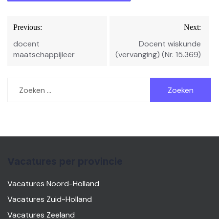
Bericht
Previous:
Next:
navigatie
docent
Docent wiskunde
maatschappijleer
(vervanging) (Nr. 15.369)
Zoeken
naar:
Vacatures per provincie
Vacatures Noord-Holland
Vacatures Zuid-Holland
Vacatures Zeeland