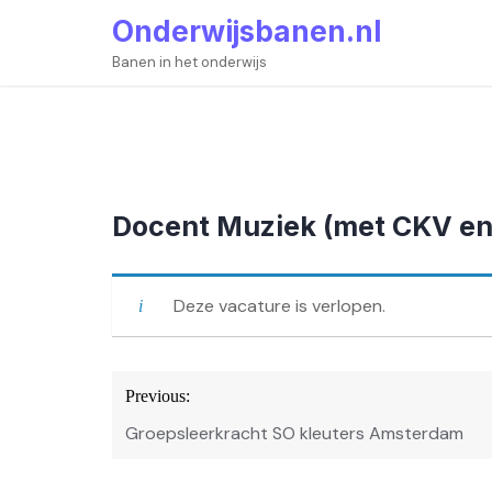
Skip
Onderwijsbanen.nl
to
content
Banen in het onderwijs
Docent Muziek (met CKV en A
Deze vacature is verlopen.
Bericht
Previous:
navigatie
Groepsleerkracht SO kleuters Amsterdam