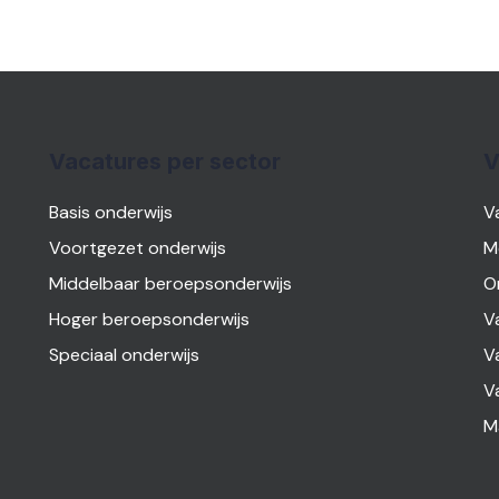
Vacatures per sector
V
Basis onderwijs
V
Voortgezet onderwijs
M
Middelbaar beroepsonderwijs
O
Hoger beroepsonderwijs
V
Speciaal onderwijs
V
V
M