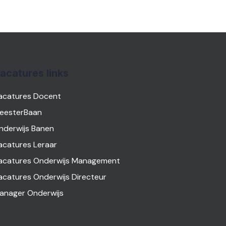
acatures links
acatures Docent
eesterBaan
nderwijs Banen
acatures Leraar
acatures Onderwijs Management
acatures Onderwijs Directeur
anager Onderwijs