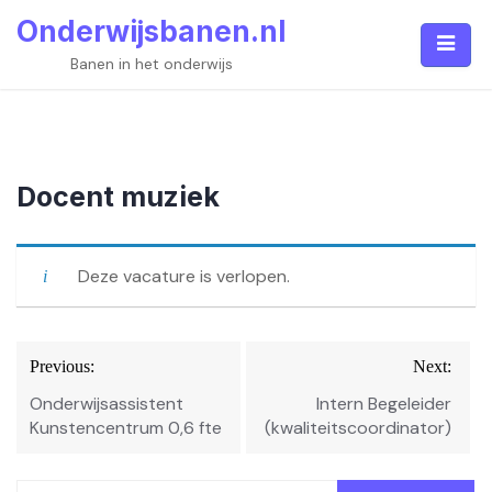
Skip
Onderwijsbanen.nl
to
content
Banen in het onderwijs
Docent muziek
Deze vacature is verlopen.
Bericht
Previous:
Next:
navigatie
Onderwijsassistent
Intern Begeleider
Kunstencentrum 0,6 fte
(kwaliteitscoordinator)
Zoeken