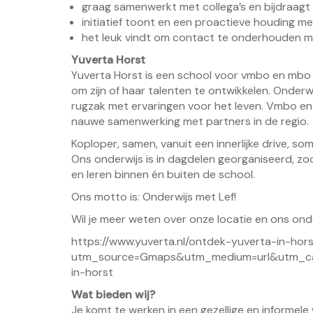
graag samenwerkt met collega’s en bijdraagt
initiatief toont en een proactieve houding m
het leuk vindt om contact te onderhouden met 
Yuverta Horst
Yuverta Horst is een school voor vmbo en mbo 
om zijn of haar talenten te ontwikkelen. Onderwi
rugzak met ervaringen voor het leven. Vmbo e
nauwe samenwerking met partners in de regio.
Koploper, samen, vanuit een innerlijke drive, som
Ons onderwijs is in dagdelen georganiseerd, zod
en leren binnen én buiten de school.
Ons motto is: Onderwijs met Lef!
Wil je meer weten over onze locatie en ons onder
https://www.yuverta.nl/ontdek-yuverta-in-hors
utm_source=Gmaps&utm_medium=url&utm_cam
in-horst
Wat bieden wij?
Je komt te werken in een gezellige en informel