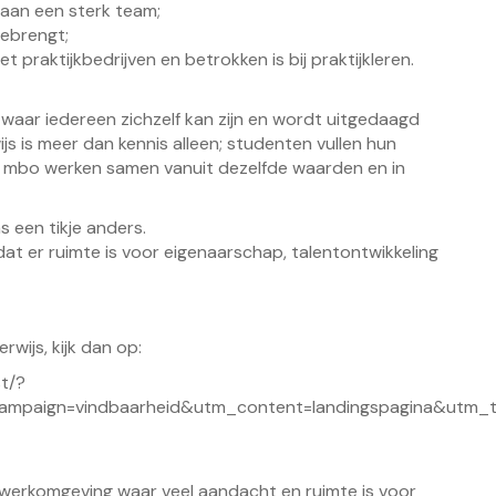
 aan een sterk team;
eebrengt;
praktijkbedrijven en betrokken is bij praktijkleren.
waar iedereen zichzelf kan zijn en wordt uitgedaagd
js is meer dan kennis alleen; studenten vullen hun
n mbo werken samen vanuit dezelfde waarden en in
s een tikje anders.
at er ruimte is voor eigenaarschap, talentontwikkeling
wijs, kijk dan op:
t/?
paign=vindbaarheid&utm_content=landingspagina&utm_t
e werkomgeving waar veel aandacht en ruimte is voor