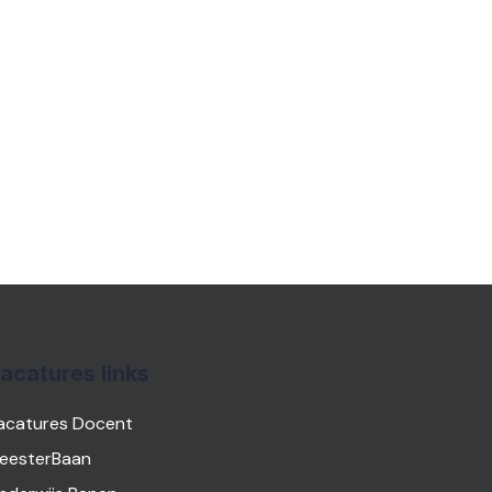
acatures links
acatures Docent
eesterBaan