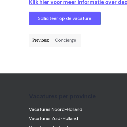
Klik hier voor meer informatie over de
Bericht
Conciërge
Previous:
navigatie
Vacatures per provincie
Vacatures Noord-Holland
Vacatures Zuid-Holland