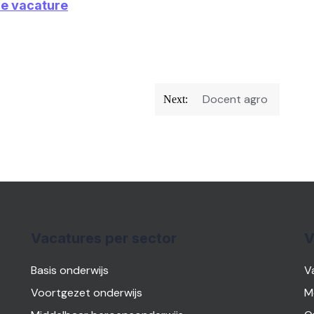
ze vacature
Docent agro
Next:
Vacatures per sector
V
Basis onderwijs
V
Voortgezet onderwijs
M