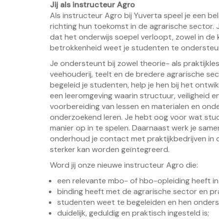
Jij als instructeur Agro
Als instructeur Agro bij Yuverta speel je een be
richting hun toekomst in de agrarische sector
dat het onderwijs soepel verloopt, zowel in de kl
betrokkenheid weet je studenten te ondersteun
Je ondersteunt bij zowel theorie- als praktijk
veehouderij, teelt en de bredere agrarische sec
begeleid je studenten, help je hen bij het ontwi
een leeromgeving waarin structuur, veiligheid en
voorbereiding van lessen en materialen en onde
onderzoekend leren. Je hebt oog voor wat stu
manier op in te spelen. Daarnaast werk je sam
onderhoud je contact met praktijkbedrijven in d
sterker kan worden geïntegreerd.
Word jij onze nieuwe instructeur Agro die:
een relevante mbo- of hbo-opleiding heeft in
binding heeft met de agrarische sector en pra
studenten weet te begeleiden en hen onderst
duidelijk, geduldig en praktisch ingesteld is;