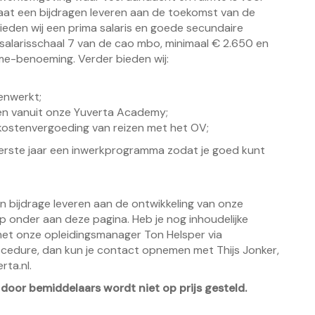
 gaat een bijdragen leveren aan de toekomst van de
eden wij een prima salaris en goede secundaire
 salarisschaal 7 van de cao mbo, minimaal € 2.650 en
me-benoeming. Verder bieden wij:
enwerkt;
en vanuit onze Yuverta Academy;
skostenvergoeding van reizen met het OV;
 eerste jaar een inwerkprogramma zodat je goed kunt
een bijdrage leveren aan de ontwikkeling van onze
op onder aan deze pagina. Heb je nog inhoudelijke
met onze opleidingsmanager Ton Helsper via
ocedure, dan kun je contact opnemen met Thijs Jonker,
rta.nl.
door bemiddelaars wordt niet op prijs gesteld.