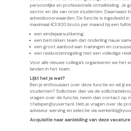
persoonlijke en professionele ontwikkeling. Je
sector en die van onze studenten. Daarnaast bi
arbeidsvoorwaarden. De functie is ingedeeld in
maximaal €3.920 bruto per maand bij een fullti
een eindejaarsuitkering;
een betrokken team dat onderling nauw sam
een groot aanbod aan trainingen en cursuss
een reiskostenregeling met een volledige rei
Voor alle nieuwe collega’s organiseren we het
landen in het team.
Lijkt het je wat?
Ben je enthousiast over deze functie en wil jij 
studenten? Solliciteer dan via de sollicitatiekn
vragen over de functie, neem dan contact op 
t.helsper@yuverta.nl. Heb je vragen over de pr
adviseur werving en selectie via werkenbij@yuve
Acquisitie naar aanleiding van deze vacature 