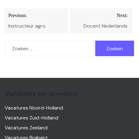
Bericht
Previous:
Next:
navigatie
Instructeur agro
Docent Nederlands
Zoeken
naar:
Vacatures per provincie
Vacatures Noord-Holland
Vacatures Zuid-Holland
Vacatures Zeeland
Vacatures Brabant