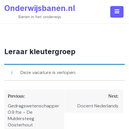
Skip
Onderwijsbanen.nl
to
content
Banen in het onderwijs
Leraar kleutergroep
Deze vacature is verlopen.
Bericht
Previous:
Next:
navigatie
Gedragswetenschapper
Docent Nederlands
0.9 fte – De
Muldersteeg
Oosterhout