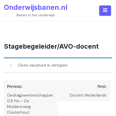
Skip
Onderwijsbanen.nl
to
content
Banen in het onderwijs
Stagebegeleider/AVO-docent
Deze vacature is verlopen.
Bericht
Previous:
Next:
navigatie
Gedragswetenschapper
Docent Nederlands
0.9 fte – De
Muldersteeg
Oosterhout