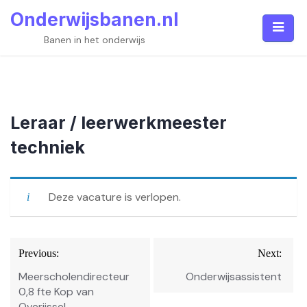
Skip
Onderwijsbanen.nl
to
content
Banen in het onderwijs
Leraar / leerwerkmeester
techniek
Deze vacature is verlopen.
Bericht
Previous:
Next:
navigatie
Meerscholendirecteur
Onderwijsassistent
0,8 fte Kop van
Overijssel