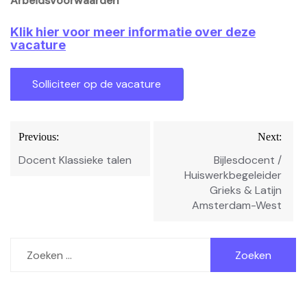
Arbeidsvoorwaarden
Klik hier voor meer informatie over deze
vacature
Bericht
Previous:
Next:
navigatie
Docent Klassieke talen
Bijlesdocent /
Huiswerkbegeleider
Grieks & Latijn
Amsterdam-West
Zoeken
naar: