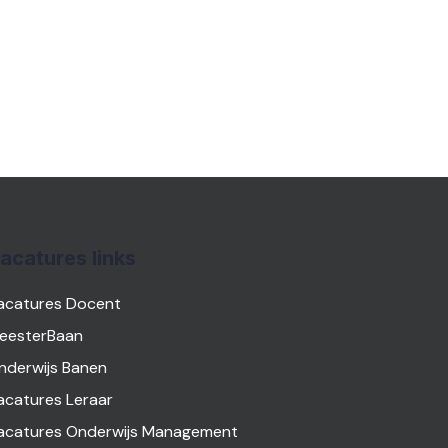
acatures links
acatures Docent
eesterBaan
nderwijs Banen
acatures Leraar
acatures Onderwijs Management