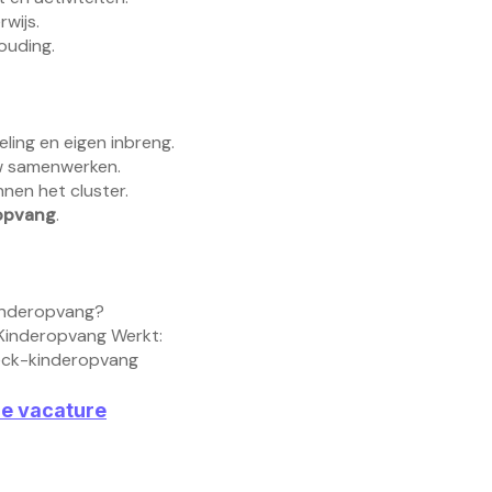
wijs.
ouding.
ling en eigen inbreng.
w samenwerken.
nen het cluster.
opvang
.
 kinderopvang?
Kinderopvang Werkt:
eck-kinderopvang
ze vacature