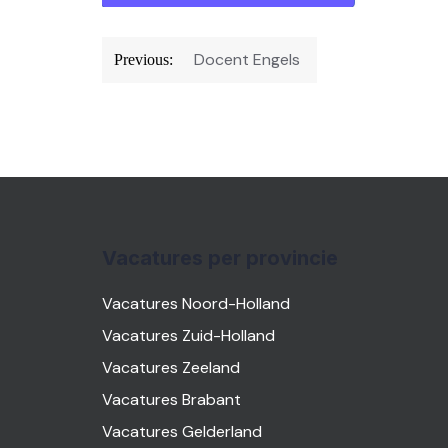
Bericht
Docent Engels
Previous:
navigatie
Vacatures per provincie
Vacatures Noord-Holland
Vacatures Zuid-Holland
Vacatures Zeeland
Vacatures Brabant
Vacatures Gelderland