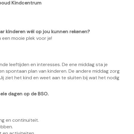
dboud Kindcentrum
maar kinderen wél op jou kunnen rekenen?
een mooie plek voor je!
de leeftijden en interesses. De ene middag sta je
f een spontaan plan van kinderen. De andere middag zorg
 Jij ziet het kind en weet aan te sluiten bij wat het nodig
hele dagen op de BSO.
ng en continuïteit.
ebben.
 en activiteiten.