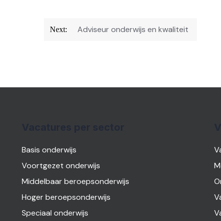
Adviseur onderwijs en kwaliteit
Next:
Vacatures per sector
V
Basis onderwijs
V
Voortgezet onderwijs
M
Middelbaar beroepsonderwijs
O
Hoger beroepsonderwijs
V
Speciaal onderwijs
V