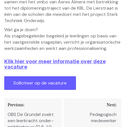
samen met het vmbo van Aeres Almere met betrekking
tot het diplomeringstraject van de KBL. De Lierstraat is
één van de scholen die meedoet met het project Sterk
Techniek Onderwijs.
Wat ga je doen?
Als stagebegeleider begeleid je leerlingen op basis van
het vastgestelde stageplan, verricht je organisatorische
werkzaamheden en werkt aan professionalisering.
Klik hier voor meer informatie over deze
vacature
Bericht
Previous:
Next:
navigatie
OBS De Grundel zoekt
Pedagogisch
een leerkracht onder-
medewerker
middenbouw (0,6-1,0