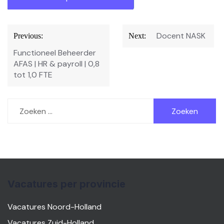
Bericht
Docent NASK
Previous:
Next:
navigatie
Functioneel Beheerder
AFAS | HR & payroll | 0,8
tot 1,0 FTE
Zoeken
naar:
Vacatures per provincie
Vacatures Noord-Holland
Vacatures Zuid-Holland