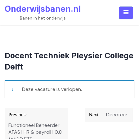
Skip
Onderwijsbanen.nl
to
content
Banen in het onderwijs
Docent Techniek Pleysier College
Delft
Deze vacature is verlopen.
Bericht
Directeur
Previous:
Next:
navigatie
Functioneel Beheerder
AFAS | HR & payroll | 0,8
tot 1,0 FTE